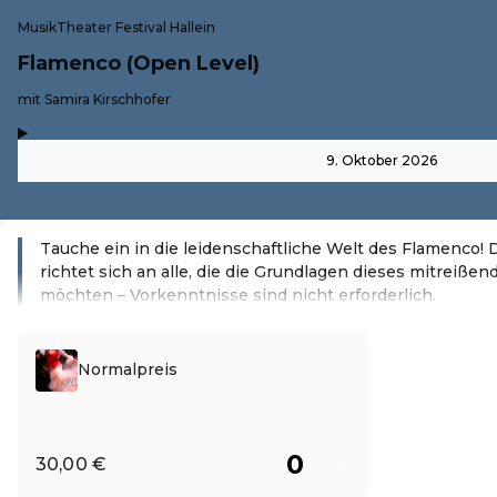
MusikTheater Festival Hallein
Flamenco (Open Level)
-
mit Samira Kirschhofer
,
-
9. Oktober 2026
Tauche ein in die leidenschaftliche Welt des Flamenco!
richtet sich an alle, die die Grundlagen dieses mitreiße
möchten – Vorkenntnisse sind nicht erforderlich.
Weiterlesen
Normalpreis
30,00 €