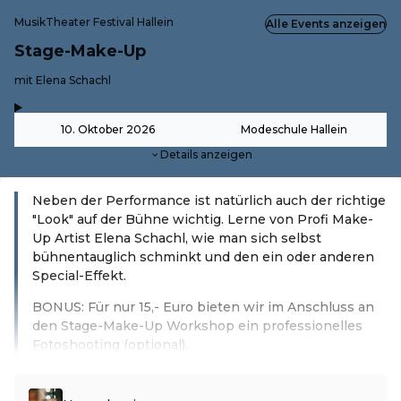
MusikTheater Festival Hallein
Alle Events anzeigen
Stage-Make-Up
-
mit Elena Schachl
,
-
10. Oktober 2026
Modeschule Hallein
Details anzeigen
Neben der Performance ist natürlich auch der richtige
"Look" auf der Bühne wichtig. Lerne von Profi Make-
Up Artist Elena Schachl, wie man sich selbst
bühnentauglich schminkt und den ein oder anderen
Special-Effekt.
BONUS: Für nur 15,- Euro bieten wir im Anschluss an
den Stage-Make-Up Workshop ein professionelles
Fotoshooting (optional).
Weiterlesen