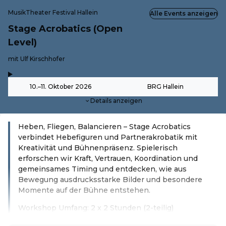
MusikTheater Festival Hallein
Alle Events anzeigen
Stage Acrobatics (Open
Level)
-
mit Ulf Kirschhofer
,
-
10.–11. Oktober 2026
BRG Hallein
Details anzeigen
Heben, Fliegen, Balancieren – Stage Acrobatics
verbindet Hebefiguren und Partnerakrobatik mit
Kreativität und Bühnenpräsenz. Spielerisch
erforschen wir Kraft, Vertrauen, Koordination und
gemeinsames Timing und entdecken, wie aus
Bewegung ausdrucksstarke Bilder und besondere
Momente auf der Bühne entstehen.
Workshop Umfang: 2 x 2 Stunden (2-teilig)
Weiterlesen