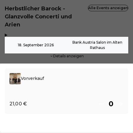
Herbstlicher Barock -
Alle Events anzeigen
Glanzvolle Concerti und
Arien
,
-
Bank Austria Salon im Alten
18. September 2026
Rathaus
Details anzeigen
Vorverkauf
21,00 €
DE ·
German