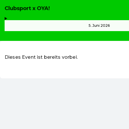
Clubsport x OYA!
,
-
5. Juni 2026
Dieses Event ist bereits vorbei.
Zu den aktuellen Event
DE ·
German