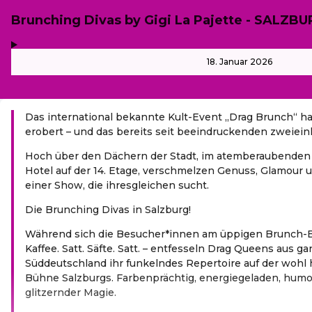
Brunching Divas by Gigi La Pajette - SALZB
,
-
18. Januar 2026
Das international bekannte Kult-Event „Drag Brunch“ ha
erobert – und das bereits seit beeindruckenden zweiein
Hoch über den Dächern der Stadt, im atemberaubenden 
Hotel auf der 14. Etage, verschmelzen Genuss, Glamour 
einer Show, die ihresgleichen sucht.
Die Brunching Divas in Salzburg!
Während sich die Besucher*innen am üppigen Brunch-B
Kaffee. Satt. Säfte. Satt. – entfesseln Drag Queens aus g
Süddeutschland ihr funkelndes Repertoire auf der woh
Bühne Salzburgs. Farbenprächtig, energiegeladen, humor
glitzernder Magie.