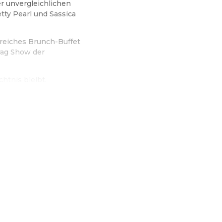
r unvergleichlichen
etty Pearl und Sassica
reiches Brunch-Buffet
Drag Show der
chtnis bleibt.
 von Online-Shop by Gigi La Pajette