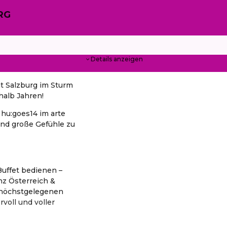
URG
Details anzeigen
t Salzburg im Sturm
halb Jahren!
hu:goes14 im arte
und große Gefühle zu
uffet bedienen –
anz Österreich &
l höchstgelegenen
voll und voller