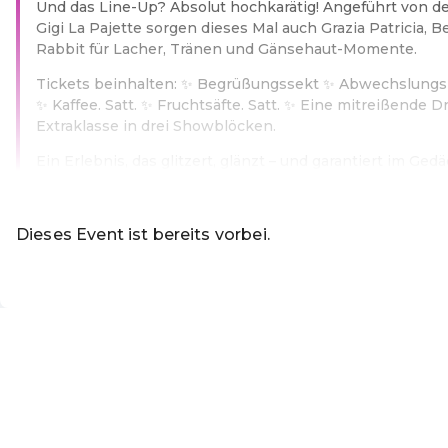
Und das Line-Up? Absolut hochkarätig! Angeführt von de
Gigi La Pajette sorgen dieses Mal auch Grazia Patricia, B
Rabbit für Lacher, Tränen und Gänsehaut-Momente.
Tickets beinhalten: ✨ Begrüßungssekt ✨ Abwechslungs
✨ Kaffee. Satt. ✨ Fruchtsäfte. Satt. ✨ Eine mitreißende 
Extraklasse in drei Showblöcken.
Ein Erlebnis, das glitzert, glänzt – und garantiert im Gedä
Weiterlesen
Dieses Event ist bereits vorbei.
Zu den aktuellen Events
DE ·
German