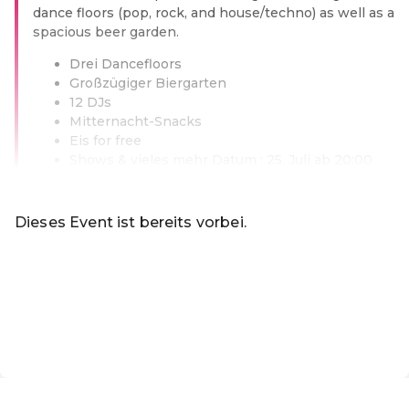
dance floors (pop, rock, and house/techno) as well as a
spacious beer garden.
Drei Dancefloors
Großzügiger Biergarten
12 DJs
Mitternacht-Snacks
Eis for free
Shows & vieles mehr Datum : 25. Juli ab 20:00
Weiterlesen
Dieses Event ist bereits vorbei.
Zu den aktuellen Events von Online-Shop
Rabattcode einlösen
DE ·
German