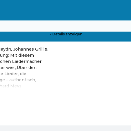
Details anzeigen
Haydn, Johannes Grill &
rung: Mit diesem
schen Liedermacher
iker wie „Über den
e Lieder, die
e – authentisch,
hard Meys.