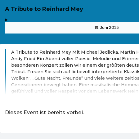
A Tribute to Reinhard Mey
,
-
19. Juni 2025
A Tribute to Reinhard Mey Mit Michael Jedlicka, Martin 
Andy Fried Ein Abend voller Poesie, Melodie und Erinne
besonderen Konzert zollen wir einem der größten deut
Tribut. Freuen Sie sich auf liebevoll interpretierte Klass
Wolken“, „Gute Nacht, Freunde“ und viele weitere zeitlos
Generationen bewegt haben. Eine musikalische Hommag
gefühlvoll und voller Respekt vor dem Lebenswerk Rein
Weiterlesen
Dieses Event ist bereits vorbei.
DE ·
German