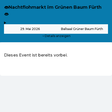
👄Nachtflohmarkt im Grünen Baum Fürth
👄
,
-
29. Mai 2026
Ballsaal Grüner Baum Fürth
Details anzeigen
Dieses Event ist bereits vorbei.
DE ·
German