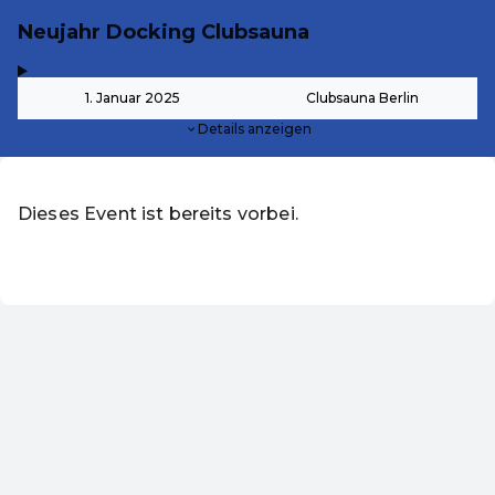
Neujahr Docking Clubsauna
,
-
1. Januar 2025
Clubsauna Berlin
Details anzeigen
Dieses Event ist bereits vorbei.
DE ·
German