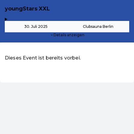
youngStars XXL
,
-
30. Juli 2025
Clubsauna Berlin
Details anzeigen
Dieses Event ist bereits vorbei.
DE ·
German