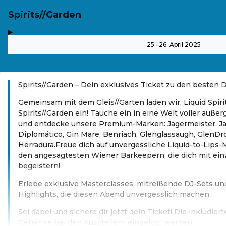
Spirits//Garden
,
-
25.–26. April 2025
Spirits//Garden – Dein exklusives Ticket zu den besten D
Gemeinsam mit dem Gleis//Garten laden wir, Liquid Spiri
Spirits//Garden ein! Tauche ein in eine Welt voller auß
und entdecke unsere Premium-Marken: Jägermeister, Jac
Diplomático, Gin Mare, Benriach, Glenglassaugh, GlenDr
Herradura.Freue dich auf unvergessliche Liquid-to-Lips-
den angesagtesten Wiener Barkeepern, die dich mit ein
begeistern!
Erlebe exklusive Masterclasses, mitreißende DJ-Sets und
Highlights, die diesen Abend unvergesslich machen.
Sei dabei und sichere dir jetzt dein Ticket! Die inkludie
Getränke bei den Ausstellern eingelöst werden.