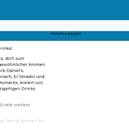
Details anzeigen
rinks!
ts, dich zum
ergewöhnlicher Aromen
k Daniel’s,
onach, El Jimador und
Moments, kreiert von
zigartigen Drinks
 viele weitere
rten Jetons können für