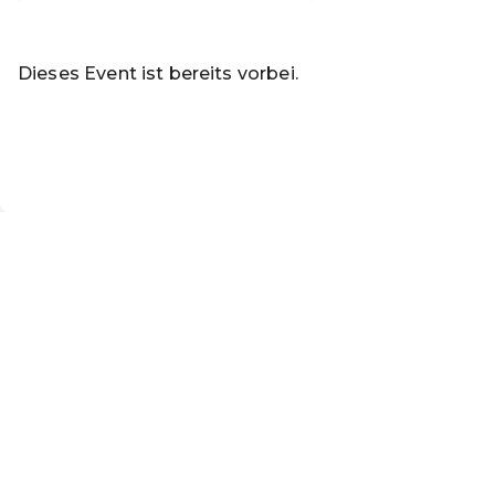
Weiterlesen
Dieses Event ist bereits vorbei.
Zu den aktuellen Event
Rabattcode einlösen
DE ·
German