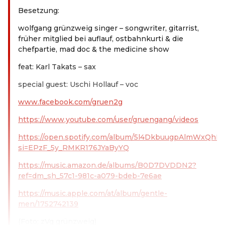
Besetzung:
wolfgang grünzweig singer – songwriter, gitarrist,
früher mitglied bei auflauf, ostbahnkurti & die
chefpartie, mad doc & the medicine show
feat: Karl Takats – sax
special guest: Uschi Hollauf – voc
www.facebook.com/gruen2g
https://www.youtube.com/user/gruengang/videos
https://open.spotify.com/album/5l4DkbuugpAlmWxQhRh
si=EPzF_5y_RMKR176JYaByYQ
https://music.amazon.de/albums/B0D7DVDDN2?
ref=dm_sh_57c1-981c-a079-bdeb-7e6ae
https://music.apple.com/at/album/gentle-
men/1752742139
(Foto; zVg grünzweig)