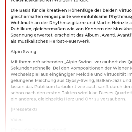
Die Basis für die kreativen Höhenﬂüge der beiden Virtuo
gleichermaßen eingespielte wie einfühlsame Rhythmusg
Wohlmuth an der Rhythmusgitarre und Martin Heinzle 
Publikum, gleichermaßen wie von Kennern der Musikbra
Spannung erwartet, erscheint das Album „Avanti, Avant
als musikalisches Herbst-Feuerwerk.
Alpin Swing
Mit ihrem erfrischenden „Alpin Swing“ verzaubert das Qu
Sekundenschnelle. Bei den Kompositionen der Wiener M
Wechselspiel aus eingängiger Melodie und Virtuosität i
gelungene Mischung aus Gypsy-Swing, Balkan-Jazz und
lassen das Publikum turbulent wie auch sanft durch de
schon nach den ersten Takten wird klar: Dieses Quartet
ein anderes, gleichzeitig Herz und Ohr zu verzaubern.
(Pressetext)
Video
(Foto; zVg Jakob Lacknerl)