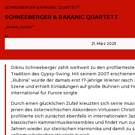
SCHNEEBERGER & BAKANIC QUARTETT
SCHNEEBERGER & BAKANIC QUARTETT
-
„Avanti, Avanti“
,
-
21. März 2025
Diknu Schneeberger zählt weltweit zu den proﬁliertesten
Tradition des Gypsy-Swing. Mit seinem 2007 erschien
„Rubina“ wurde der damals erst 17-jährige Wiener rasch
Szene und erhielt Einladungen auf große Bühnen und Fes
international für Furore sorgte.
Durch einen glücklichen Zufall kreuzten sich seine mus
jenen des österreichischen Akkordeon-Virtuosen Christi
proﬁliierte sich zunächst ebenfalls in internationalen J
klassischen Kammermusikensembles und ﬁndet nun zum
Jahren wieder zur steirischen Harmonika und damit zu 
volksmusikalischen Wurzeln zurück.