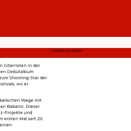
Details anzeigen
 Gitarristen in der
enen Debütalbum
 zum Shooting-Star der
tivals, wo er
ikalischen Wege mit
an Bakanic. Dieser
azz-Projekte und
 ersten Mal seit 20
seinen