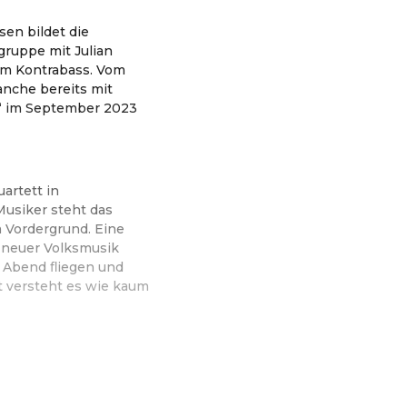
sen bildet die
ruppe mit Julian
am Kontrabass. Vom
nche bereits mit
i“ im September 2023
artett in
usiker steht das
m Vordergrund. Eine
 neuer Volksmusik
n Abend ﬂiegen und
t versteht es wie kaum