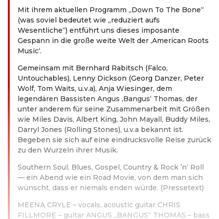
Mit ihrem aktuellen Programm „Down To The Bone“
(was soviel bedeutet wie „reduziert aufs
Wesentliche“) entführt uns dieses imposante
Gespann in die große weite Welt der ‚American Roots
Music‘.
Gemeinsam mit Bernhard Rabitsch (Falco,
Untouchables), Lenny Dickson (Georg Danzer, Peter
Wolf, Tom Waits, u.v.a), Anja Wiesinger, dem
legendären Bassisten Angus ‚Bangus‘ Thomas, der
unter anderem für seine Zusammenarbeit mit Größen
wie Miles Davis, Albert King, John Mayall, Buddy Miles,
Darryl Jones (Rolling Stones), u.v.a bekannt ist.
Begeben sie sich auf eine eindrucksvolle Reise zurück
zu den Wurzeln ihrer Musik.
Southern Soul, Blues, Gospel, Country & Rock ’n‘ Roll
— ein Abend wie ein Road Movie, von dem man sich
wünscht, dass er niemals enden würde. (Pressetext)
MEENA CRYLE – vocals, acoustic guitar CHRIS
FILLMORE – guitar ANGUS „BANGUS“ THOMAS – bass