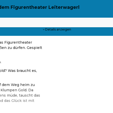
dem Figurentheater Leiterwagerl
Details anzeigen
as Figurentheater
en zu dürfen. Gespielt
.
old? Was braucht es,
uf dem Weg heim zu
 Klumpen Gold. Da
ens müde, tauscht das
d das Glück ist mit