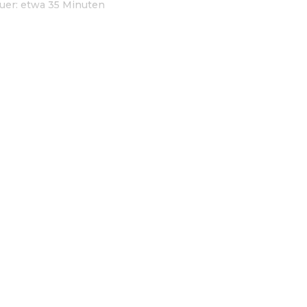
auer: etwa 35 Minuten
s von Ticketshop Konzertcafé Schmid Hansl