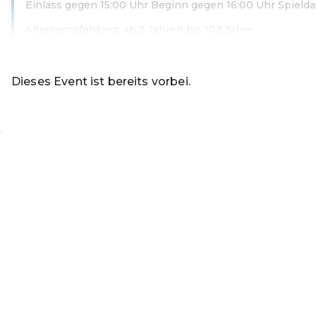
Einlass gegen 15:00 Uhr Beginn gegen 16:00 Uhr Spield
Altersempfehlung: ab 3 Jahren bis 103 Jahre
Weiterlesen
Dieses Event ist bereits vorbei.
Zu den aktuellen Event
DE ·
German