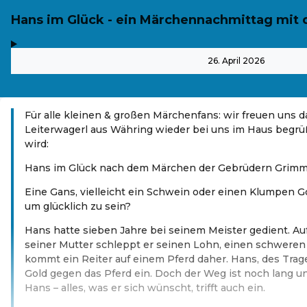
Hans im Glück - ein Märchennachmittag mit 
,
-
26. April 2026
Für alle kleinen & großen Märchenfans: wir freuen uns d
Leiterwagerl aus Währing wieder bei uns im Haus begrüß
wird:
Hans im Glück nach dem Märchen der Gebrüdern Grimm
Eine Gans, vielleicht ein Schwein oder einen Klumpen G
um glücklich zu sein?
Hans hatte sieben Jahre bei seinem Meister gedient. A
seiner Mutter schleppt er seinen Lohn, einen schweren
kommt ein Reiter auf einem Pferd daher. Hans, des Trag
Gold gegen das Pferd ein. Doch der Weg ist noch lang un
Hans – alles, was er sich wünscht, trifft auch ein.