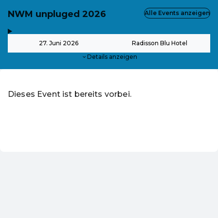
NWM unpluged 2026
Alle Events anzeigen
,
-
27. Juni 2026
Radisson Blu Hotel
Details anzeigen
Dieses Event ist bereits vorbei.
Zu den aktuellen Events von Online-Shop
DE ·
German