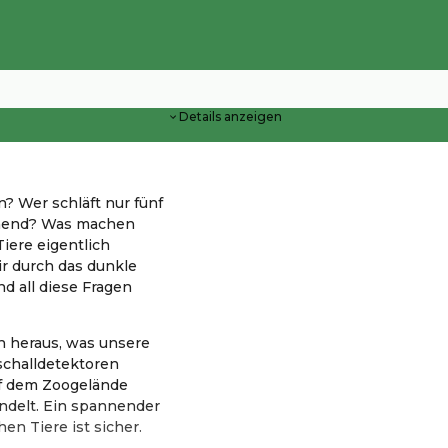
Details anzeigen
? Wer schläft nur fünf
ehend? Was machen
iere eigentlich
r durch das dunkle
d all diese Fragen
h heraus, was unsere
schalldetektoren
uf dem Zoogelände
ndelt. Ein spannender
en Tiere ist sicher.