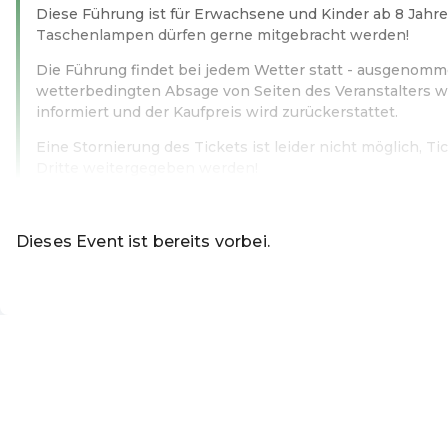
Diese Führung ist für Erwachsene und Kinder ab 8 Jahr
Taschenlampen dürfen gerne mitgebracht werden!
Die Führung findet bei jedem Wetter statt - ausgenomm
wetterbedingten Absage von Seiten des Veranstalters w
informiert und der Kaufpreis wird zurückerstattet.
Eine Stornierung des Tickets ist leider nicht möglich, T
Dritte weitergegeben werden!
Weiterlesen
Dieses Event ist bereits vorbei.
Zu den aktuellen Event
DE ·
German