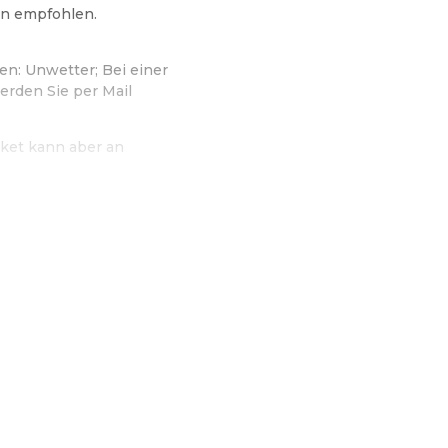
en empfohlen.
en: Unwetter; Bei einer
erden Sie per Mail
icket kann aber an
s von Online-Shop