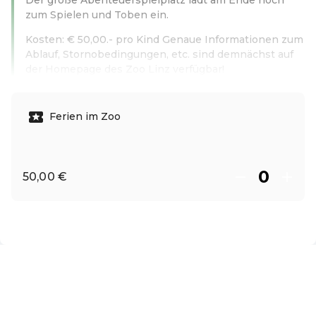
zum Spielen und Toben ein.
Kosten: € 50,00.- pro Kind Genaue Informationen zum
Ablauf, Stornobedingungen, etc. sind demnächst auf
der Homepage des Zoo Linz verfügbar!
Weiterlesen
Ferien im Zoo
50,00 €
DE ·
German