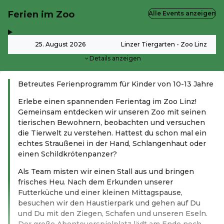
Ferien im Zoo
Alle Events anzeigen
,
-
25. August 2026
Linzer Tiergarten - Zoo Linz
Details anzeigen
Betreutes Ferienprogramm für Kinder von 10-13 Jahre
Erlebe einen spannenden Ferientag im Zoo Linz!
Gemeinsam entdecken wir unseren Zoo mit seinen
tierischen Bewohnern, beobachten und versuchen
die Tierwelt zu verstehen. Hattest du schon mal ein
echtes Straußenei in der Hand, Schlangenhaut oder
einen Schildkrötenpanzer?
Als Team misten wir einen Stall aus und bringen
frisches Heu. Nach dem Erkunden unserer
Futterküche und einer kleinen Mittagspause,
besuchen wir den Haustierpark und gehen auf Du
und Du mit den Ziegen, Schafen und unseren Eseln.
Der große Abenteuerspielplatz lädt am Ende noch