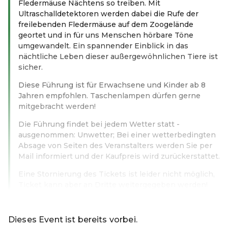
Fledermäuse Nächtens so treiben. Mit
Ultraschalldetektoren werden dabei die Rufe der
freilebenden Fledermäuse auf dem Zoogelände
geortet und in für uns Menschen hörbare Töne
umgewandelt. Ein spannender Einblick in das
nächtliche Leben dieser außergewöhnlichen Tiere ist
sicher.
Diese Führung ist für Erwachsene und Kinder ab 8
Jahren empfohlen. Taschenlampen dürfen gerne
mitgebracht werden!
Die Führung findet bei jedem Wetter statt -
ausgenommen: Unwetter; Bei einer wetterbedingten
Absage von Seiten des Veranstalters werden Sie per
Mail informiert und der Kaufpreis wird zurückerstattet.
Eine Stornierung des Tickets ist leider nicht möglich,
Ticket kann aber an Dritte weitergegeben werden!
Weiterlesen
Dieses Event ist bereits vorbei.