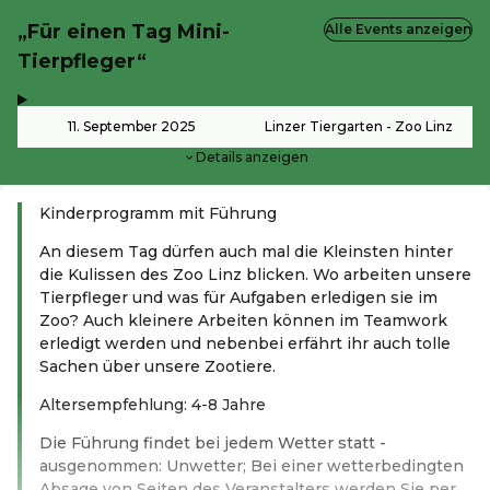
„Für einen Tag Mini-
Alle Events anzeigen
Tierpfleger“
,
-
11. September 2025
Linzer Tiergarten - Zoo Linz
Details anzeigen
Kinderprogramm mit Führung
An diesem Tag dürfen auch mal die Kleinsten hinter
die Kulissen des Zoo Linz blicken. Wo arbeiten unsere
Tierpfleger und was für Aufgaben erledigen sie im
Zoo? Auch kleinere Arbeiten können im Teamwork
erledigt werden und nebenbei erfährt ihr auch tolle
Sachen über unsere Zootiere.
Altersempfehlung: 4-8 Jahre
Die Führung findet bei jedem Wetter statt -
ausgenommen: Unwetter; Bei einer wetterbedingten
Absage von Seiten des Veranstalters werden Sie per