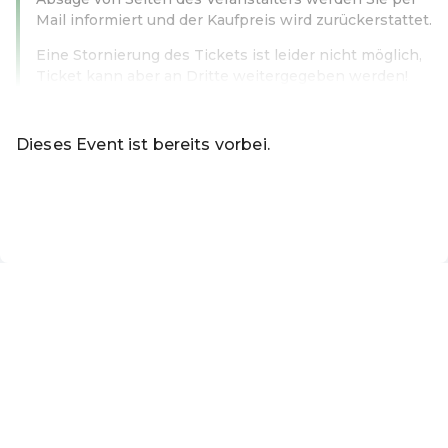
Mail informiert und der Kaufpreis wird zurückerstattet.
Eine Stornierung des Tickets ist leider nicht möglich,
Ticket kann aber an Dritte weitergegeben werden!
Weiterlesen
Dieses Event ist bereits vorbei.
Zu den aktuellen Events von Online-Shop
DE ·
German