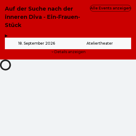
Auf der Suche nach der
Alle Events anzeigen
inneren Diva - Ein-Frauen-
Stück
,
-
18. September 2026
Ateliertheater
Details anzeigen
ab
27,00 €
ab
23,00 €
ab
19,00 €
ab
23,00 €
ZOOM
DE ·
German