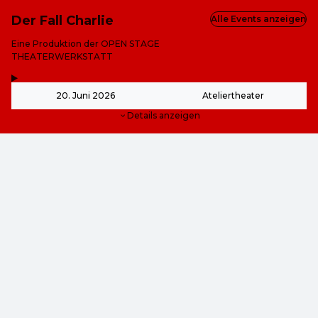
Der Fall Charlie
Alle Events anzeigen
-
Eine Produktion der OPEN STAGE
THEATERWERKSTATT
,
-
20. Juni 2026
Ateliertheater
Details anzeigen
ab
17,00 €
ab
17,00 €
Dieses Event ist bereits vorbei.
Zu den aktuellen Events von Online-Shop
DE ·
German