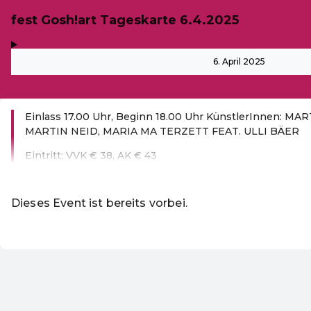
fest Gosh!art Tageskarte 6.4.2025
,
-
6. April 2025
Einlass 17.00 Uhr, Beginn 18.00 Uhr KünstlerInnen: M
MARTIN NEID, MARIA MA TERZETT FEAT. ULLI BÄER
Eintritt: VVK € 38, AK € 43
Weiterlesen
Dieses Event ist bereits vorbei.
DE ·
German