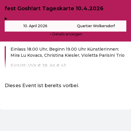
fest Gosh!art Tageskarte 10.4.2026
,
-
10. April 2026
Quartier Wolkersdorf
Details anzeigen
Einlass 18.00 Uhr, Beginn 19.00 Uhr KünstlerInnen:
Mira Lu Kovacs, Christina Kiesler, Violetta Parisini Trio
Eintritt: VVK € 38, AK € 43
Weiterlesen
Dieses Event ist bereits vorbei.
DE ·
German