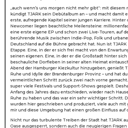
„auch wenn’s uns morgen nicht mehr gibt“: mit diesem rä
kündigt TJARK sein Debütalbum an – und macht damit e
erste, aufregende Kapitel seiner jungen Karriere. Hinter
Newcomer liegen beachtliche Meilensteine: millionenfa
eine erste eigene EP und schon zwei Live-Touren, auf d
berührende Musik zwischen Indie-Pop, Folk und urbane
Deutschland auf die Bühne gebracht hat. Nun ist TJARK b
Etappe. Eine, in der er sich frei macht von den Erwartu
seinen eigenen. Eine, in der er die Großstadt hinter sic
beschauliche Dorfleben in seiner alten Heimat eintauscht
Abend der Hamburger Kiezkultur hinzugeben, genießt TJ
Ruhe und Idylle der Brandenburger Provinz – und hat du
vermeintlichen Schritt zurück zwei nach vorne gemacht
super viele Festivals und Support-Shows gespielt. Desh
Anfang des Jahres dazu entschieden, wieder nach Haus
Ruhe zu haben und das war ein sehr wichtiger Schritt. 
wurden hier geschrieben und produziert, viele auch mi
mir und diese Umgebung hat einen großen Einfluss auf 
Nicht nur das turbulente Treiben der Stadt hat TJARK au
Oase ausgesperrt, sondern auch die neugierigen Fragen