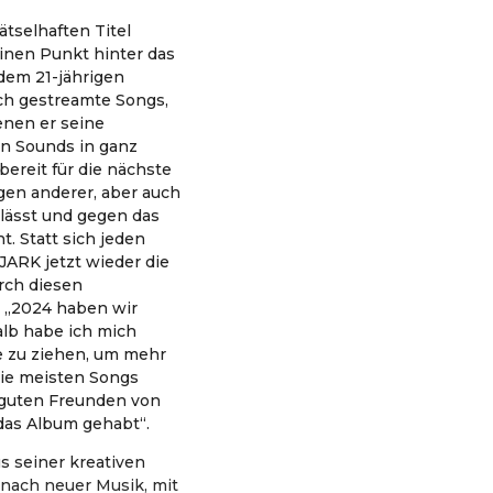
tselhaften Titel
inen Punkt hinter das
 dem 21-jährigen
ch gestreamte Songs,
enen er seine
n Sounds in ganz
ereit für die nächste
ngen anderer, aber auch
h lässt und gegen das
. Statt sich jeden
ARK jetzt wieder die
rch diesen
. „2024 haben wir
alb habe ich mich
e zu ziehen, um mehr
Die meisten Songs
t guten Freunden von
das Album gehabt“.
s seiner kreativen
 nach neuer Musik, mit