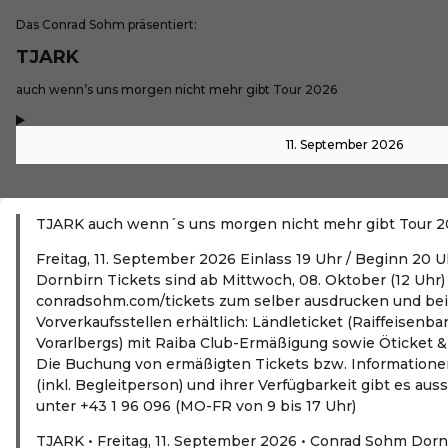
Das Conrad Sohm präsentiert:
TJARK
-
auch wenn’s uns morgen nicht mehr gibt Tour 2026
,
-
11. September 2026
TJARK auch wenn´s uns morgen nicht mehr gibt Tour 
Freitag, 11. September 2026 Einlass 19 Uhr / Beginn 20
Dornbirn Tickets sind ab Mittwoch, 08. Oktober (12 Uhr)
conradsohm.com/tickets zum selber ausdrucken und bei
Vorverkaufsstellen erhältlich: Ländleticket (Raiffeisen
Vorarlbergs) mit Raiba Club-Ermäßigung sowie Öticket & 
Die Buchung von ermäßigten Tickets bzw. Informationen
(inkl. Begleitperson) und ihrer Verfügbarkeit gibt es aus
unter +43 1 96 096 (MO-FR von 9 bis 17 Uhr)
TJARK • Freitag, 11. September 2026 • Conrad Sohm Dorn