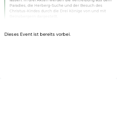
Paradies, die Herberg-Suche und der Besuch des
Christus-Kindes durch die Drei Könige von und mit
Reinsbergern dargestellt.
Weiterlesen
Dieses Event ist bereits vorbei.
Zu den aktuellen Events von Ticketverkauf Heimatbühne
Sitzplätze anzeigen
DE ·
German