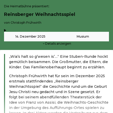
Die Heimatbühne präsentiert:
Reinsberger Weihnachtsspiel
-
von Christoph Frühwirth
,
-
14. Dezember 2025
Musium
Details anzeigen
„Wia’s halt so g’wesen is’…“ Eine Stuben-Runde hockt
gemütlich beisammen. Die Großmutter, die Eltern, die
Kinder. Das Familienoberhaupt beginnt zu erzählen.
Christoph Frühwirth hat für sein im Dezember 2025
erstmals stattfindendes „Reinsberger
Weihnachtsspiel“ die Geschichte rund um die Geburt
Jesu Christi neu gedacht und in Szene gesetzt. Er
folgt bei seinem abendfüllenden Theaterstück der
Idee von Franz von Assisi, die Weihnachts-Geschichte
in der Umgebung des Aufführungs-Ortes spielen zu
lassen. In drei Akten werden die Vertreibung aus dem