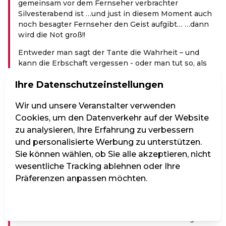
gemeinsam vor dem Fernseher verbrachter
Silvesterabend ist …und just in diesem Moment auch
noch besagter Fernseher den Geist aufgibt… …dann
wird die Not groß!!
Entweder man sagt der Tante die Wahrheit – und
kann die Erbschaft vergessen - oder man tut so, als
würde der Fernseher ohnehin tadellos funktionieren…
Ihre Datenschutzeinstellungen
Was die einzige tragbare Lösung ist. Definitiv! Unter
allen Umständen! Und wenn man das komplette
Wir und unsere Veranstalter verwenden
Fernsehprogramm selbst darstellen muss!
Cookies, um den Datenverkehr auf der Website
zu analysieren, Ihre Erfahrung zu verbessern
Eigentlich ein recht gut funktionierender Plan. Die
Tante wähnt sich in Geberlaune, die restliche Familie
und personalisierte Werbung zu unterstützen.
in Vorfreude auf die Erbschaft.
Sie können wählen, ob Sie alle akzeptieren, nicht
wesentliche Tracking ablehnen oder Ihre
Wenn nicht die Tante dann noch ihren persönlichen
Präferenzen anpassen möchten.
Höhepunkt des alljährigen Silvesterfernsehens
ankündigt: DINNER FOR ONE!
Einstellungen verwalten
Alle ablehnen
Alle akzeptieren
Susanna Hirschler, Herbert Steinböck und Katja
Brauneis in einer rasanten Reise durch unzählige