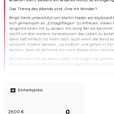
Das The­ma des Abends sind ​„One Hit Wonder“!
Birgit Denk unterstützt von Martin Mader am Keyboard b
sich gemeinsam an „Eintagsfliegen“ zu erfreuen. Vielen K
vergönnt einen Hit zu landen. Ein Song der sie berühm
reicht um drei weitere Generationen das Leben zu bez
dann halt einfach nix mehr nach, auch wenn die Band e
versucht. Andere denken, „na endlich“ und gehen in Pen
darüber, dass sie ab heute nur noch dieses eine Lied si
Wir erinnern uns an diese Lieder und singen sie gemein
Genres und Jahrzehnte. Hintergrundgeschichten natürlic
Tex­te, Hin­ter­grund­ge­schich­ten und gute Lau­ne inklusiv
Weiterlesen
Einheitspreis
29,00 €