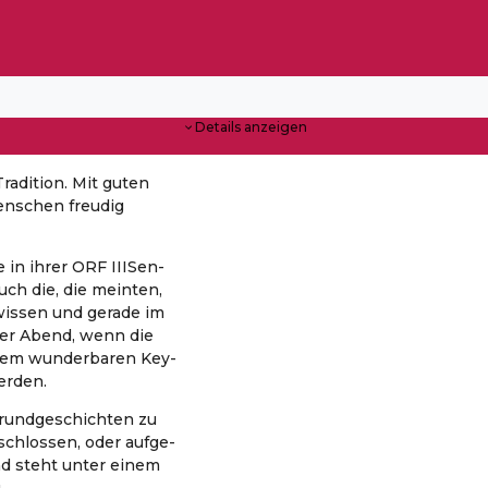
Details anzeigen
adition. Mit guten
enschen freudig
te in ihrer ORF IIISen­
uch die, die mein­ten,
is­sen und gera­de im
­rer Abend, wenn die
nem wun­der­ba­ren Key­
r­den.
­grund­ge­schich­ten zu
schlos­sen, oder auf­ge­
bend steht unter einem
.