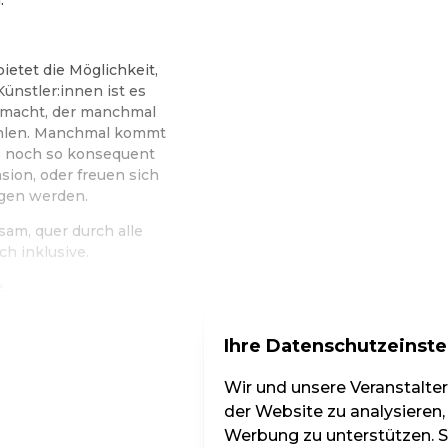
ietet die Möglichkeit,
ünstler:innen ist es
t macht, der manchmal
ahlen. Manchmal kommt
s noch so konsequent
sion, oder freuen sich
ngen werden.
sam, quer durch alle
h inklusive.
e.
Ihre Datenschutzeinste
Wir und unsere Veranstalte
der Website zu analysieren,
Werbung zu unterstützen. Si