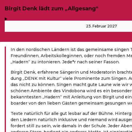
Birgit Denk lädt zum „Allgesang“
,
-
23. Februar 2027
In den nordischen Ländern ist das gemeinsame singen Tr
Freund
innen, Arbeitskolleg
innen, oder noch fremden M
„Hadern“ zu intonieren. Jede*r nach seiner Fasson.
Bir­git Denk, erfah­re­ne Sän­ge­rin und Mode­ra­to­rin brach­
dung ​„DENK mit Kul­tur“ vie­le Pro­mi­nen­te zum Sin­gen. A
das nicht zu kön­nen. Sin­gen macht gute Lau­ne wie wir w
schö­nen Ambi­en­te des Vin­do­bo­na wird es ein beson­de
bekann­tes­ten ​„Hadern“ mit Anlei­tung von Bir­git und ei
boar­der von den lie­ben Gäs­ten gemein­sam gesun­gen we
Tex­te natür­lich für alle gut les­bar auf der Büh­ne. Hin­ter
den Lie­dern natür­lich inklu­si­ve und nie­mand wird aus­ge­
for­dert still zu sein, wie damals in der Schu­le. Jeder A
ande­ren Stern, bedient ein ande­res Mot­to, ist einzigartig