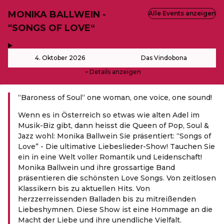
MONIKA BALLWEIN -
Alle Events anzeigen
"SONGS OF LOVE“
,
-
4. Oktober 2026
Das Vindobona
Details anzeigen
“Baroness of Soul“ one woman, one voice, one sound!
Wenn es in Österreich so etwas wie alten Adel im
Musik-Biz gibt, dann heisst die Queen of Pop, Soul &
Jazz wohl: Monika Ballwein Sie präsentiert: “Songs of
Love” - Die ultimative Liebeslieder-Show! Tauchen Sie
ein in eine Welt voller Romantik und Leidenschaft!
Monika Ballwein und ihre grossartige Band
präsentieren die schönsten Love Songs. Von zeitlosen
Klassikern bis zu aktuellen Hits. Von
herzzerreissenden Balladen bis zu mitreißenden
Liebeshymnen. Diese Show ist eine Hommage an die
Macht der Liebe und ihre unendliche Vielfalt.