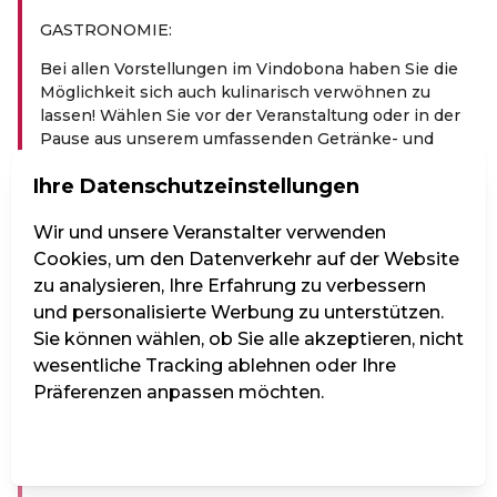
GASTRONOMIE:
Bei allen Vorstellungen im Vindobona haben Sie die
Möglichkeit sich auch kulinarisch verwöhnen zu
lassen! Wählen Sie vor der Veranstaltung oder in der
Pause aus unserem umfassenden Getränke- und
Speiseangebot. Essensbestellungen vor der
Ihre Datenschutzeinstellungen
Veranstaltung müssen 30 Minuten vor Beginn
abgegeben werden um noch vor Beginn serviert zu
werden, danach werden sie erst in der Pause serviert.
Wir und unsere Veranstalter verwenden
Cookies, um den Datenverkehr auf der Website
Wir wünschen einen kulinarisch-genussvollen Abend
zu analysieren, Ihre Erfahrung zu verbessern
mit unvergesslichen Showmomenten!
und personalisierte Werbung zu unterstützen.
PREIS­KA­TE­GO­RIEN:
Sie können wählen, ob Sie alle akzeptieren, nicht
wesentliche Tracking ablehnen oder Ihre
KAT1: Premium-Tische. Hier sitzen Sie als Paar oder
Präferenzen anpassen möchten.
als geschlossene Gruppe an einem eigenen Tisch im
vorderen Bereich des Saals oder in der ersten Reihe
des oberen Bereichs oder in einer Loge.
Einstellungen verwalten
Alle ablehnen
Alle akzeptieren
KAT2: Größere Gemeinschaftstische.