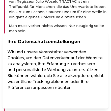
von Regisseur Julio Wosek. TRACTAC ist ein
Treffpunkt für Menschen, die das Unerwartete lieben:
ein Ort zum Lachen, Staunen und um für eine Weile in
ein ganz eigenes Universum einzutauchen.
Man muss vorher nichts wissen. Nur neugierig sollte
man sein.
Ein Abend voller Cabaret, Magie und schöner
Ihre Datenschutzeinstellungen
Seltsamkeit.
Wir und unsere Veranstalter verwenden
GASTRONOMIE:
Cookies, um den Datenverkehr auf der Website
Bei allen Vorstellungen im Vindobona haben Sie die
zu analysieren, Ihre Erfahrung zu verbessern
Möglichkeit sich auch kulinarisch verwöhnen zu
und personalisierte Werbung zu unterstützen.
lassen! Wählen Sie vor der Veranstaltung oder in der
Sie können wählen, ob Sie alle akzeptieren, nicht
Pause aus unserem umfassenden Getränke- und
wesentliche Tracking ablehnen oder Ihre
Speiseangebot. Essensbestellungen vor der
Präferenzen anpassen möchten.
Veranstaltung müssen 30 Minuten vor Beginn
abgegeben werden um noch vor Beginn serviert zu
werden, danach werden sie erst in der Pause serviert.
Einstellungen verwalten
Alle ablehnen
Alle akzeptieren
Wir wünschen einen kulinarisch-genussvollen Abend