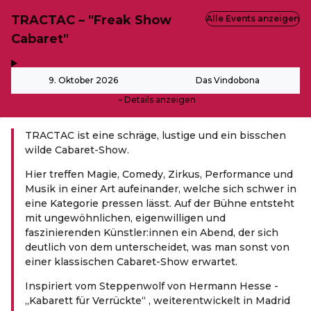
TRACTAC – "Freak Show
Alle Events anzeigen
Cabaret"
,
-
9. Oktober 2026
Das Vindobona
Details anzeigen
TRACTAC ist eine schräge, lustige und ein bisschen
wilde Cabaret-Show.
Hier treffen Magie, Comedy, Zirkus, Performance und
Musik in einer Art aufeinander, welche sich schwer in
eine Kategorie pressen lässt. Auf der Bühne entsteht
mit ungewöhnlichen, eigenwilligen und
faszinierenden Künstler:innen ein Abend, der sich
deutlich von dem unterscheidet, was man sonst von
einer klassischen Cabaret-Show erwartet.
Inspiriert vom Steppenwolf von Hermann Hesse -
„Kabarett für Verrückte“ , weiterentwickelt in Madrid