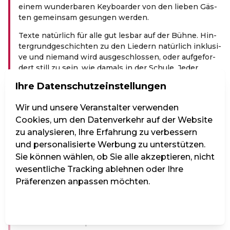
einem wun­der­ba­ren Key­boar­der von den lie­ben Gäs­
ten gemein­sam gesun­gen wer­den.
Tex­te natür­lich für alle gut les­bar auf der Büh­ne. Hin­
ter­grund­ge­schich­ten zu den Lie­dern natür­lich inklu­si­
ve und nie­mand wird aus­ge­schlos­sen, oder auf­ge­for­
dert still zu sein, wie damals in der Schu­le. Jeder
Abend steht unter einem ande­ren Stern, bedient ein
Ihre Datenschutzeinstellungen
ande­res Mot­to, ist einzigartig.
Das Thema des Abends ist „60er Jahre“
Wir und unsere Veranstalter verwenden
Cookies, um den Datenverkehr auf der Website
Birgit Denk unterstützt von Martin Mader am
zu analysieren, Ihre Erfahrung zu verbessern
Keyboard bietet die Möglichkeit, ein Jahrzehnt zu
und personalisierte Werbung zu unterstützen.
feiern, dessen Lieder bis heute von jung und alt
Sie können wählen, ob Sie alle akzeptieren, nicht
geschätzt werden. In dieser Epoche haben alle bis
heute bekannten Genres ihren Ursprung. Popmusik
wesentliche Tracking ablehnen oder Ihre
wurde geboren, neue Instrumente erfunden,
Präferenzen anpassen möchten.
Jugendkultur und alles was damit zusammenhängt
hat hier seine Quelle. Hippies, Miniröcke, Wettlauf
Einstellungen verwalten
Alle ablehnen
Alle akzeptieren
zum Mond, die Pille, die Kubakrise, all das drückte der
Musik ihren Stempel auf.