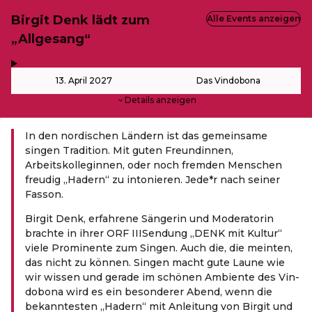
Birgit Denk lädt zum
Alle Events anzeigen
„Allgesang“
,
-
13. April 2027
Das Vindobona
Details anzeigen
In den nordischen Ländern ist das gemeinsame
singen Tradition. Mit guten Freund
innen,
Arbeitskolleg
innen, oder noch fremden Menschen
freudig „Hadern“ zu intonieren. Jede*r nach seiner
Fasson.
Bir­git Denk, erfah­re­ne Sän­ge­rin und Mode­ra­to­rin
brach­te in ihrer ORF IIISen­dung ​„DENK mit Kul­tur“
vie­le Pro­mi­nen­te zum Sin­gen. Auch die, die mein­ten,
das nicht zu kön­nen. Sin­gen macht gute Lau­ne wie
wir wis­sen und gera­de im schö­nen Ambi­en­te des Vin­
do­bo­na wird es ein beson­de­rer Abend, wenn die
bekann­tes­ten ​„Hadern“ mit Anlei­tung von Bir­git und