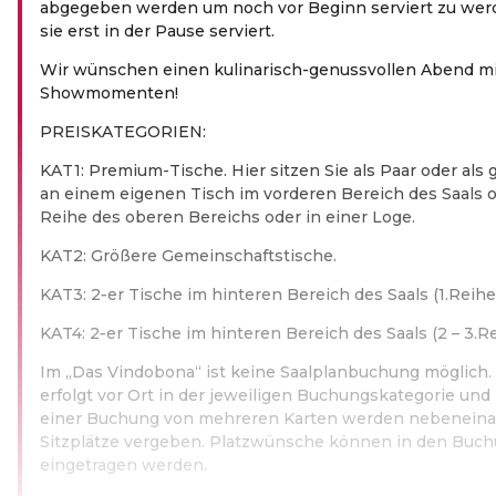
abgegeben werden um noch vor Beginn serviert zu wer
sie erst in der Pause serviert.
Wir wünschen einen kulinarisch-genussvollen Abend mi
Showmomenten!
PREIS­KA­TE­GO­RIEN:
KAT1: Premium-Tische. Hier sitzen Sie als Paar oder al
an einem eigenen Tisch im vorderen Bereich des Saals o
Reihe des oberen Bereichs oder in einer Loge.
KAT2: Größere Gemeinschaftstische.
KAT3: 2‑er Tische im hinteren Bereich des Saals (1.Reihe)
KAT4: 2‑er Tische im hinteren Bereich des Saals (2 – 3.Re
Im „Das Vindobona“ ist keine Saalplanbuchung möglich. 
erfolgt vor Ort in der jeweiligen Buchungskategorie un
einer Buchung von mehreren Karten werden nebeneina
Sitzplätze vergeben. Platzwünsche können in den Buc
eingetragen werden.