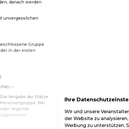
den, danach werden
t unvergesslichen
s geschlossene Gruppe
der in der ersten
.
ihe).---
Die Vergabe der Plätze
Ihre Datenschutzeinste
d Personengruppe. Bei
nder liegende
Wir und unsere Veranstalte
hungsnotizen
der Website zu analysieren,
Werbung zu unterstützen. Si