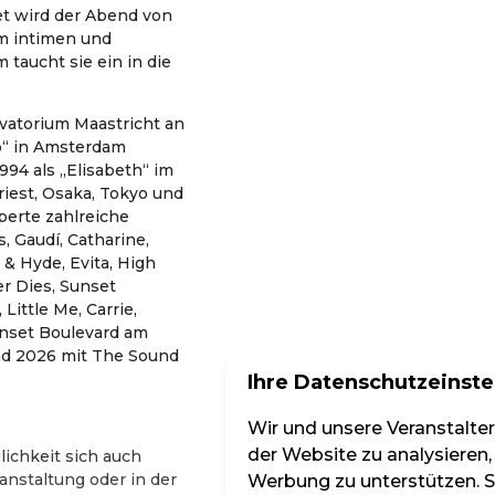
et wird der Abend von
m intimen und
 taucht sie ein in die
vatorium Maastricht an
p“ in Amsterdam
994 als „Elisabeth“ im
riest, Osaka, Tokyo und
perte zahlreiche
, Gaudí, Catharine,
 & Hyde, Evita, High
er Dies, Sunset
Little Me, Carrie,
unset Boulevard am
nd 2026 mit The Sound
Ihre Datenschutzeinste
Wir und unsere Veranstalte
der Website zu analysieren,
lichkeit sich auch
anstaltung oder in der
Werbung zu unterstützen. Si