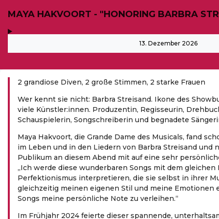
MAYA HAKVOORT - "HONORING BARBRA STR
,
-
13. Dezember 2026
2 grandiose Diven, 2 große Stimmen, 2 starke Frauen
Wer kennt sie nicht: Barbra Streisand. Ikone des Showbu
viele Künstler:innen. Produzentin, Regisseurin, Drehbuc
Schauspielerin, Songschreiberin und begnadete Sängeri
Maya Hakvoort, die Grande Dame des Musicals, fand sch
im Leben und in den Liedern von Barbra Streisand und 
Publikum an diesem Abend mit auf eine sehr persönlich
„Ich werde diese wunderbaren Songs mit dem gleichen
Perfektionismus interpretieren, die sie selbst in ihrer 
gleichzeitig meinen eigenen Stil und meine Emotionen 
Songs meine persönliche Note zu verleihen.“
Im Frühjahr 2024 feierte dieser spannende, unterhaltsa