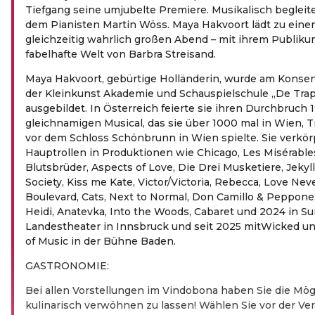
Tiefgang seine umjubelte Premiere. Musikalisch begleit
dem Pianisten Martin Wöss. Maya Hakvoort lädt zu eine
gleichzeitig wahrlich großen Abend – mit ihrem Publikum
fabelhafte Welt von Barbra Streisand.
Maya Hakvoort, gebürtige Holländerin, wurde am Konser
der Kleinkunst Akademie und Schauspielschule „De Tra
ausgebildet. In Österreich feierte sie ihren Durchbruch 1
gleichnamigen Musical, das sie über 1000 mal in Wien, T
vor dem Schloss Schönbrunn in Wien spielte. Sie verkör
Hauptrollen in Produktionen wie Chicago, Les Misérables
Blutsbrüder, Aspects of Love, Die Drei Musketiere, Jekyll
Society, Kiss me Kate, Victor/Victoria, Rebecca, Love Nev
Boulevard, Cats, Next to Normal, Don Camillo & Peppone, 
Heidi, Anatevka, Into the Woods, Cabaret und 2024 in S
Landestheater in Innsbruck und seit 2025 mitWicked u
of Music in der Bühne Baden.
GASTRONOMIE:
Bei allen Vorstellungen im Vindobona haben Sie die Mög
kulinarisch verwöhnen zu lassen! Wählen Sie vor der Ver