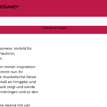
EISAND“
Details anzeigen
siness. Vorbild für
hautorin,
n.
on immer Inspiration
nimmt nun ihr
e musikalische Reise:
 Maß an Hingabe und
Musik zeigt und werde
einbringen und so den
me Abend mit viel