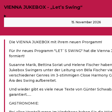
VIENNA JUKEBOX - „Let’s Swing“
,
-
15. November 2026
Die VIENNA JUKEBOX mit ihrem neuen Prorgamm!
Für ihr neues Programm "LET`S SWING" hat die Vienna 
formiert!
Susanne Marik, Bettina Soriat und Helene Fischer hab
Jukebox Swingers unter der Leitung von Béla Fischer vi
verschiedener Genres im 3-stimmigen Close Harmony Ge
Ära des Swing aufbereitet.
Und wieder gibt es viele neue Texte von Günter Schwab..
garantiert......
GASTRONOMIE:
Bei allen Vorstellungen im Vindobona haben Sie die Mög