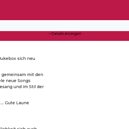
Details anzeigen
Jukebox sich neu
en gemeinsam mit den
ele neue Songs
sang und im Stil der
... Gute Laune
lichkeit sich auch