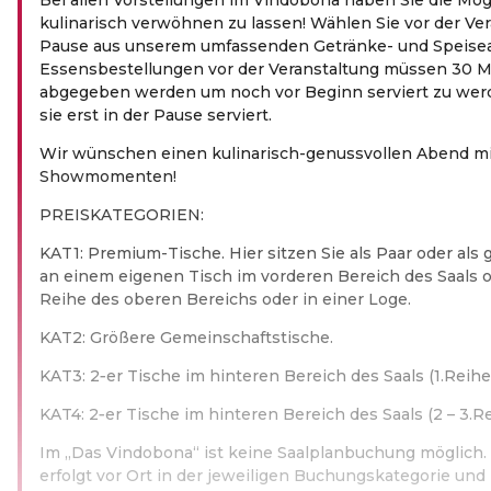
kulinarisch verwöhnen zu lassen! Wählen Sie vor der Ver
Pause aus unserem umfassenden Getränke- und Speise
Essensbestellungen vor der Veranstaltung müssen 30 M
abgegeben werden um noch vor Beginn serviert zu wer
sie erst in der Pause serviert.
Wir wünschen einen kulinarisch-genussvollen Abend mi
Showmomenten!
PREIS­KA­TE­GO­RIEN:
KAT1: Premium-Tische. Hier sitzen Sie als Paar oder al
an einem eigenen Tisch im vorderen Bereich des Saals o
Reihe des oberen Bereichs oder in einer Loge.
KAT2: Größere Gemeinschaftstische.
KAT3: 2‑er Tische im hinteren Bereich des Saals (1.Reihe)
KAT4: 2‑er Tische im hinteren Bereich des Saals (2 – 3.Re
Im „Das Vindobona“ ist keine Saalplanbuchung möglich. 
erfolgt vor Ort in der jeweiligen Buchungskategorie un