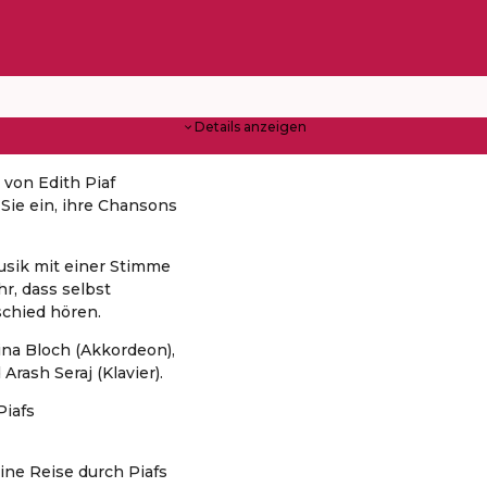
Details anzeigen
 von Edith Piaf
 Sie ein, ihre Chansons
usik mit einer Stimme
hr, dass selbst
schied hören.
ina Bloch (Akkordeon),
Arash Seraj (Klavier).
Piafs
eine Reise durch Piafs