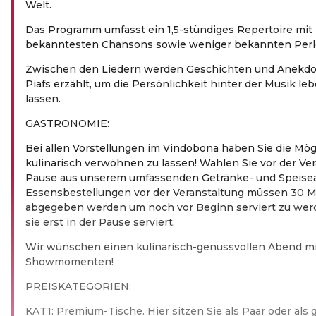
Welt.
Das Programm umfasst ein 1,5-stündiges Repertoire mit 
bekanntesten Chansons sowie weniger bekannten Perl
Zwischen den Liedern werden Geschichten und Anekd
Piafs erzählt, um die Persönlichkeit hinter der Musik l
lassen.
GASTRONOMIE:
Bei allen Vorstellungen im Vindobona haben Sie die Mög
kulinarisch verwöhnen zu lassen! Wählen Sie vor der Ver
Pause aus unserem umfassenden Getränke- und Speise
Essensbestellungen vor der Veranstaltung müssen 30 M
abgegeben werden um noch vor Beginn serviert zu wer
sie erst in der Pause serviert.
Wir wünschen einen kulinarisch-genussvollen Abend mi
Showmomenten!
PREIS­KA­TE­GO­RIEN:
KAT1: Premium-Tische. Hier sitzen Sie als Paar oder al