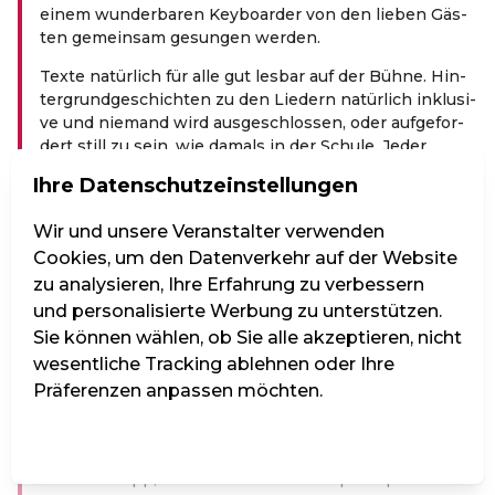
einem wun­der­ba­ren Key­boar­der von den lie­ben Gäs­
ten gemein­sam gesun­gen wer­den.
Tex­te natür­lich für alle gut les­bar auf der Büh­ne. Hin­
ter­grund­ge­schich­ten zu den Lie­dern natür­lich inklu­si­
ve und nie­mand wird aus­ge­schlos­sen, oder auf­ge­for­
dert still zu sein, wie damals in der Schu­le. Jeder
Abend steht unter einem ande­ren Stern, bedient ein
Ihre Datenschutzeinstellungen
ande­res Mot­to, ist einzigartig.
Das Thema des Abends ist „Neue Deutsche Welle“
Wir und unsere Veranstalter verwenden
Cookies, um den Datenverkehr auf der Website
Birgit Denk unterstützt von Martin Mader am
zu analysieren, Ihre Erfahrung zu verbessern
Keyboard bietet die Möglichkeit, sich die Zeit von
und personalisierte Werbung zu unterstützen.
1976-1983 herbei zu singen. In Deutschland und
Sie können wählen, ob Sie alle akzeptieren, nicht
Österreich erobern Bands aus dem Underground die
Hitparaden. Immer cool, immer in der Landessprache,
wesentliche Tracking ablehnen oder Ihre
immer nah am Lebensgefühl der jungen Menschen.
Präferenzen anpassen möchten.
Man will Spass, wenn auch nur geträumt, und
Carbonara. Mit dem Sonderzug nach Pankow, am
Einstellungen verwalten
Alle ablehnen
Alle akzeptieren
Besten in Begleitung der Sennerin vom Königssee
oder mit Sepp, dessen Zukunft der Alpenrap zu sein