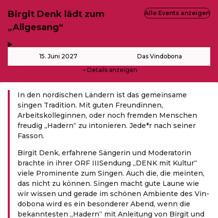
Birgit Denk lädt zum
Alle Events anzeigen
„Allgesang“
,
-
15. Juni 2027
Das Vindobona
Details anzeigen
In den nordischen Ländern ist das gemeinsame
singen Tradition. Mit guten Freund
innen,
Arbeitskolleg
innen, oder noch fremden Menschen
freudig „Hadern“ zu intonieren. Jede*r nach seiner
Fasson.
Bir­git Denk, erfah­re­ne Sän­ge­rin und Mode­ra­to­rin
brach­te in ihrer ORF IIISen­dung ​„DENK mit Kul­tur“
vie­le Pro­mi­nen­te zum Sin­gen. Auch die, die mein­ten,
das nicht zu kön­nen. Sin­gen macht gute Lau­ne wie
wir wis­sen und gera­de im schö­nen Ambi­en­te des Vin­
do­bo­na wird es ein beson­de­rer Abend, wenn die
bekann­tes­ten ​„Hadern“ mit Anlei­tung von Bir­git und