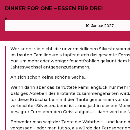
DINNER FOR ONE – ESSEN FÜR DREI
,
-
10. Januar 2027
Wer kennt sie nicht, die unvermeidlichen Silvesteraben
im trauten Familienkreis tapfer durch das gesamte Fer
nur, um mehr oder weniger feuchtfröhlich gelaunt dem 
Jahreswechsel entgegenzudämmern.
An sich schon keine schöne Sache…
Wenn dann aber das zerrüttete Familienglück nur mehr 
baldiges Ableben der Erbtante zusammengehalten wird
für diese Erbschaft ein mit der Tante gemeinsam vor d
verbrachter Silvesterabend ist …und just in diesem Mo
besagter Fernseher den Geist aufgibt… …dann wird die N
Entweder man sagt der Tante die Wahrheit – und kann d
vergessen - oder man tut so, als würde der Fernseher o