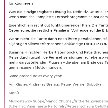
funktionieren…
Was die einzige tragbare Lösung ist. Definitiv! Unter al
wenn man das komplette Fernsehprogramm selbst darst
Eigentlich ein recht gut funktionierender Plan. Die Tant
Geberlaune, die restliche Familie in Vorfreude auf die Erb
Wenn nicht die Tante dann noch ihren persönlichen H
alljährigen Silvesterfernsehens ankündigt: DINNER FO
Susanna Hirschler, Herbert Steinböck und Katja Brauneis
Reise durch unzählige Fernsehsendungen auf ebenso vi
mehr darzustellenden Figuren – die aber am Ende des Ta
gemeinsamen Motto münden:
Same procedure as every year!
Am Klavier: Andre¬as Brencic Regie: Werner Sobotka
Menü:
Mulligatawny Suppe/Mango Chutney/frittierte Zwiebelb
Schellfisch/marinierte Kartoffeln/Petersilschaum Gefüll