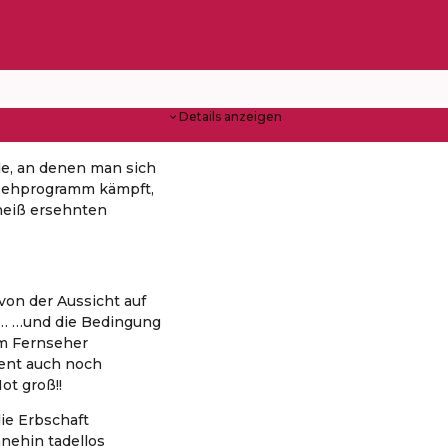
Details anzeigen
de, an denen man sich
nsehprogramm kämpft,
heiß ersehnten
von der Aussicht auf
… …und die Bedingung
em Fernseher
ment auch noch
ot groß!!
ie Erbschaft
hnehin tadellos