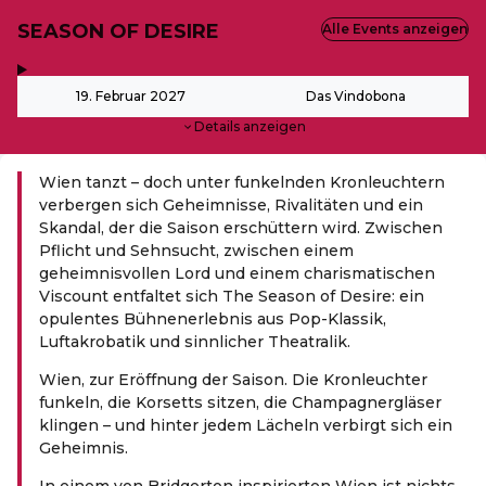
SEASON OF DESIRE
Alle Events anzeigen
,
-
19. Februar 2027
Das Vindobona
Details anzeigen
Wien tanzt – doch unter funkelnden Kronleuchtern
verbergen sich Geheimnisse, Rivalitäten und ein
Skandal, der die Saison erschüttern wird. Zwischen
Pflicht und Sehnsucht, zwischen einem
geheimnisvollen Lord und einem charismatischen
Viscount entfaltet sich The Season of Desire: ein
opulentes Bühnenerlebnis aus Pop-Klassik,
Luftakrobatik und sinnlicher Theatralik.
Wien, zur Eröffnung der Saison. Die Kronleuchter
funkeln, die Korsetts sitzen, die Champagnergläser
klingen – und hinter jedem Lächeln verbirgt sich ein
Geheimnis.
In einem von Bridgerton inspirierten Wien ist nichts