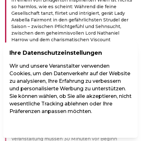
so harmlos, wie es scheint: Während die feine
Gesellschaft tanzt, flirtet und intrigiert, gerät Lady
Arabella Fairmont in den gefährlichsten Strudel der
Saison – zwischen Pflichtgefühl und Sehnsucht,
zwischen dem geheimnisvollen Lord Nathaniel
Harrow und dem charismatischen Viscount
Blackwood.
Ihre Datenschutzeinstellungen
Doch hinter Fächern, Fassaden und höfischer Eleganz
brodelt es: Geheimnisse werden geflüstert,
Wir und unsere Veranstalter verwenden
Rivalitäten zugespitzt, Wahrheiten enthüllt – und ein
Cookies, um den Datenverkehr auf der Website
einziger Skandal könnte die Saison ins Wanken
zu analysieren, Ihre Erfahrung zu verbessern
bringen, noch bevor sie richtig begonnen hat.
und personalisierte Werbung zu unterstützen.
GASTRONOMIE:
Sie können wählen, ob Sie alle akzeptieren, nicht
wesentliche Tracking ablehnen oder Ihre
Bei allen Vorstellungen im Vindobona haben Sie die
Präferenzen anpassen möchten.
Möglichkeit sich auch kulinarisch verwöhnen zu
lassen! Wählen Sie vor der Veranstaltung oder in der
Pause aus unserem umfassenden Getränke- und
Einstellungen verwalten
Alle ablehnen
Alle akzeptieren
Speiseangebot. Essensbestellungen vor der
Veranstaltung müssen 30 Minuten vor Beginn