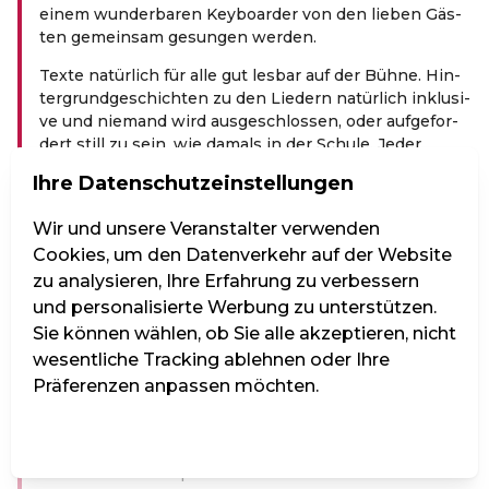
einem wun­der­ba­ren Key­boar­der von den lie­ben Gäs­
ten gemein­sam gesun­gen wer­den.
Tex­te natür­lich für alle gut les­bar auf der Büh­ne. Hin­
ter­grund­ge­schich­ten zu den Lie­dern natür­lich inklu­si­
ve und nie­mand wird aus­ge­schlos­sen, oder auf­ge­for­
dert still zu sein, wie damals in der Schu­le. Jeder
Abend steht unter einem ande­ren Stern, bedient ein
Ihre Datenschutzeinstellungen
ande­res Mot­to, ist einzigartig.
Das Thema des Abends ist „60er Jahre“
Wir und unsere Veranstalter verwenden
Cookies, um den Datenverkehr auf der Website
Birgit Denk unterstützt von Martin Mader am
zu analysieren, Ihre Erfahrung zu verbessern
Keyboard bietet die Möglichkeit, ein Jahrzehnt zu
und personalisierte Werbung zu unterstützen.
feiern, dessen Lieder bis heute von jung und alt
Sie können wählen, ob Sie alle akzeptieren, nicht
geschätzt werden. In dieser Epoche haben alle bis
heute bekannten Genres ihren Ursprung. Popmusik
wesentliche Tracking ablehnen oder Ihre
wurde geboren, neue Instrumente erfunden,
Präferenzen anpassen möchten.
Jugendkultur und alles was damit zusammenhängt
hat hier seine Quelle. Hippies, Miniröcke, Wettlauf
Einstellungen verwalten
Alle ablehnen
Alle akzeptieren
zum Mond, die Pille, die Kubakrise, all das drückte der
Musik ihren Stempel auf.