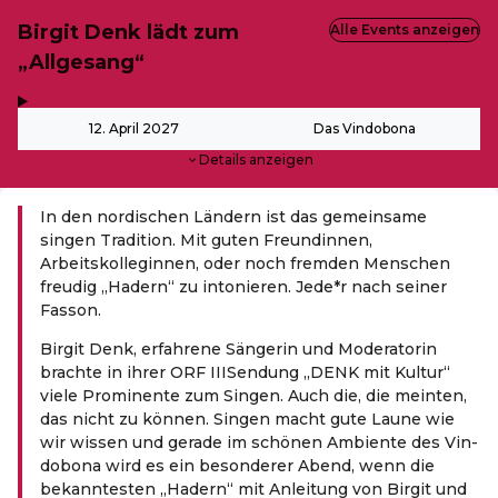
Birgit Denk lädt zum
Alle Events anzeigen
„Allgesang“
,
-
12. April 2027
Das Vindobona
Details anzeigen
In den nordischen Ländern ist das gemeinsame
singen Tradition. Mit guten Freund
innen,
Arbeitskolleg
innen, oder noch fremden Menschen
freudig „Hadern“ zu intonieren. Jede*r nach seiner
Fasson.
Bir­git Denk, erfah­re­ne Sän­ge­rin und Mode­ra­to­rin
brach­te in ihrer ORF IIISen­dung ​„DENK mit Kul­tur“
vie­le Pro­mi­nen­te zum Sin­gen. Auch die, die mein­ten,
das nicht zu kön­nen. Sin­gen macht gute Lau­ne wie
wir wis­sen und gera­de im schö­nen Ambi­en­te des Vin­
do­bo­na wird es ein beson­de­rer Abend, wenn die
bekann­tes­ten ​„Hadern“ mit Anlei­tung von Bir­git und