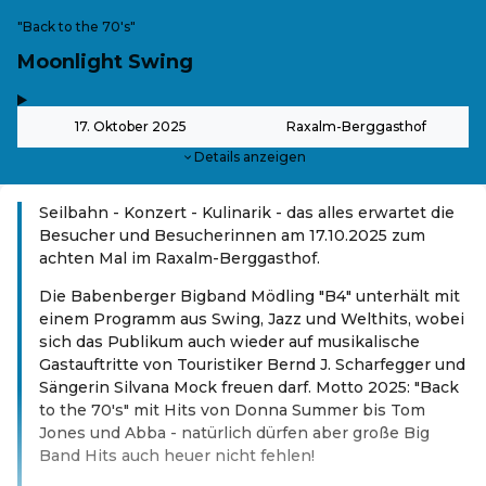
"Back to the 70's"
Moonlight Swing
,
-
17. Oktober 2025
Raxalm-Berggasthof
Details anzeigen
Seilbahn - Konzert - Kulinarik - das alles erwartet die
Besucher und Besucherinnen am 17.10.2025 zum
achten Mal im Raxalm-Berggasthof.
Die Babenberger Bigband Mödling "B4" unterhält mit
einem Programm aus Swing, Jazz und Welthits, wobei
sich das Publikum auch wieder auf musikalische
Gastauftritte von Touristiker Bernd J. Scharfegger und
Sängerin Silvana Mock freuen darf. Motto 2025: "Back
to the 70's" mit Hits von Donna Summer bis Tom
Jones und Abba - natürlich dürfen aber große Big
Band Hits auch heuer nicht fehlen!