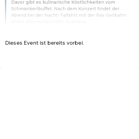
Davor gibt es kulinarische Köstlichkeiten vom
Schmankerlbuffet. Nach dem Konzert findet der
Abend bei der Nacht-Talfahrt mit der Rax-Seilbahn
einen stimmungsvollen Ausklang.
Weiterlesen
Dieses Event ist bereits vorbei.
DE ·
German