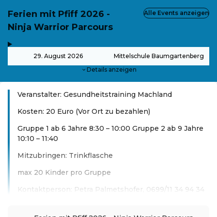
Ferien mit Pfiff 2026 -
Alle Events anzeigen
Ninja Warrior Parcours
,
-
29. August 2026
Mittelschule Baumgartenberg
Details anzeigen
Veranstalter: Gesundheitstraining Machland
Kosten: 20 Euro (Vor Ort zu bezahlen)
Gruppe 1 ab 6 Jahre 8:30 – 10:00 Gruppe 2 ab 9 Jahre
10:10 – 11:40
Mitzubringen: Trinkflasche
max 20 Kinder pro Gruppe
Kontaktperson: Petra Palmetshofer, 0699/11 34 94 34
Weiterlesen