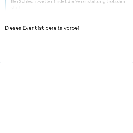
Bei Schlechtwetter findet die Veranstaltung trotzdem
statt.
Weiterlesen
Dieses Event ist bereits vorbei.
Zu den aktuellen Events von Online-Shop
DE ·
German