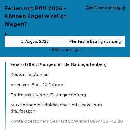
Ferien mit Pfiff 2026 -
Alle Events anzeigen
Können Engel wirklich
fliegen?
,
-
5. August 2026
Pfarrkirche Baumgartenberg
Details anzeigen
Veranstalter: Pfarrgemeinde Baumgartenberg
Kosten: kostenlos
Alter: von 6 bis 10 Jahren
Treffpunkt: Kirche Baumgartenberg
Mitzubringen: Trinkflasche und Decke zum
draufsetzen
Kontaktpersonen: Gerhard Schwandl 0664/ 531 42 80