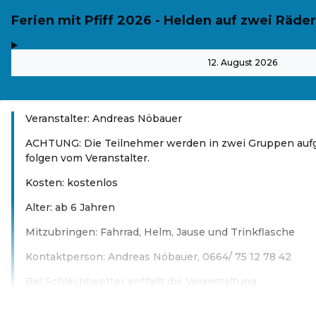
Ferien mit Pfiff 2026 - Helden auf zwei Räder
,
-
12. August 2026
Veranstalter: Andreas Nöbauer
ACHTUNG: Die Teilnehmer werden in zwei Gruppen aufge
folgen vom Veranstalter.
Kosten: kostenlos
Alter: ab 6 Jahren
Mitzubringen: Fahrrad, Helm, Jause und Trinkflasche
Kontaktperson: Andreas Nöbauer, 0664/ 75 12 78 42
Bei Schlechtwetter entfällt die Veranstaltung
Weiterlesen