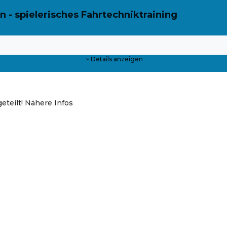
n - spielerisches Fahrtechniktraining
Details anzeigen
teilt! Nähere Infos