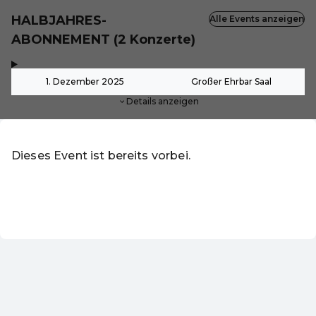
HALBJAHRES-
Alle Events anzeigen
ABONNEMENT (2 Konzerte)
,
-
1. Dezember 2025
Großer Ehrbar Saal
Details anzeigen
Dieses Event ist bereits vorbei.
Zu den aktuellen Events von Ehrbar Chamber Music Socie
DE ·
German