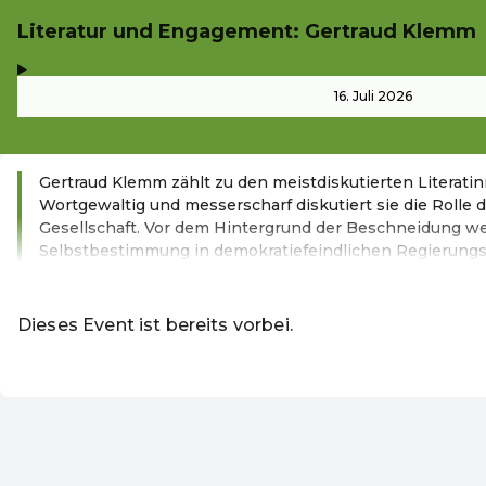
Literatur und Engagement: Gertraud Klemm
,
-
16. Juli 2026
Gertraud Klemm zählt zu den meistdiskutierten Literati
Wortgewaltig und messerscharf diskutiert sie die Rolle d
Gesellschaft. Vor dem Hintergrund der Beschneidung we
Selbstbestimmung in demokratiefeindlichen Regierung
Weiterlesen
Dieses Event ist bereits vorbei.
DE ·
German