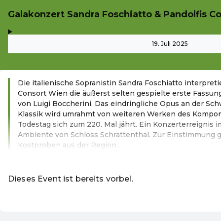
Galakonzert Sandra Foschiatto & Pandolfis C
,
-
19. Juli 2025
Die italienische Sopranistin Sandra Foschiatto interpret
Consort Wien die äußerst selten gespielte erste Fassun
von Luigi Boccherini. Das eindringliche Opus an der Sc
Klassik wird umrahmt von weiteren Werken des Kompon
Todestag sich zum 220. Mal jährt. Ein Konzerterreignis
Ambiente von Schloss Schrattenthal. Zur Einstimmung gi
Kostproben aus der Region...
Weiterlesen
Dieses Event ist bereits vorbei.
DE ·
German