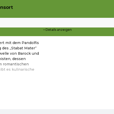
onsort
Details anzeigen
iert mit dem Pandolfis
g des „Stabat Mater“
hwelle von Barock und
isten, dessen
 im romantischen
bt es kulinarische