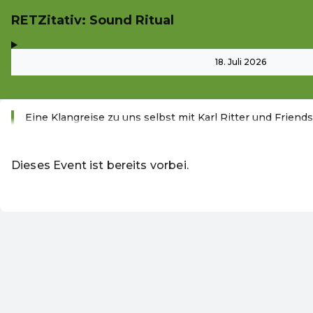
RETZitativ: Sound Ritual
,
-
18. Juli 2026
Eine Klangreise zu uns selbst mit Karl Ritter und Friends
Weiterlesen
Dieses Event ist bereits vorbei.
DE ·
German