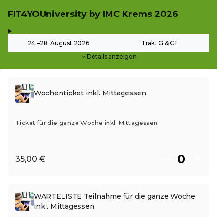
FIT4YOUniversity by IMC Krems 2026
,
-
24.–28. August 2026
Trakt G & G1
Details anzeigen
Wochenticket inkl. Mittagessen
Ticket für die ganze Woche inkl. Mittagessen
35,00 €
WARTELISTE Teilnahme für die ganze Woche
inkl. Mittagessen