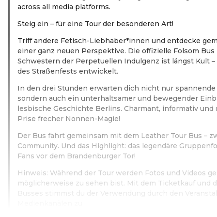
across all media platforms.
Steig ein – für eine Tour der besonderen Art!
Triff andere Fetisch-Liebhaber*innen und entdecke gem
einer ganz neuen Perspektive. Die offizielle Folsom Bus
Schwestern der Perpetuellen Indulgenz ist längst Kult – 
des Straßenfests entwickelt.
In den drei Stunden erwarten dich nicht nur spannend
sondern auch ein unterhaltsamer und bewegender Einbli
lesbische Geschichte Berlins. Charmant, informativ und n
Prise frecher Nonnen-Magie!
Der Bus fährt gemeinsam mit dem Leather Tour Bus – zw
Community. Und das Highlight: das legendäre Gruppenfot
Fans vor dem Brandenburger Tor!
Hinweis: Während der Tour werden Fotos und Videos ge
möglicherweise zu sehen bist. Mit dem Ticketkauf und 
Busses stimmst du der Verwendung durch den Veranstalt
Medienkanälen zu.
Weiterlesen