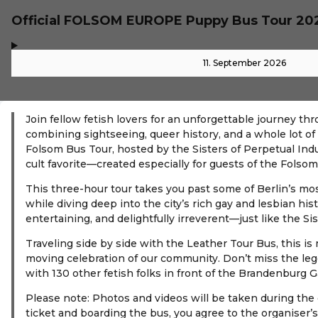
Official FOLSOM EUROPE Puppy Bus Tour 2
,
-
11. September 2026
Join fellow fetish lovers for an unforgettable journey t
combining sightseeing, queer history, and a whole lot of l
Folsom Bus Tour, hosted by the Sisters of Perpetual In
cult favorite—created especially for guests of the Folsom 
This three-hour tour takes you past some of Berlin’s mo
while diving deep into the city’s rich gay and lesbian histo
entertaining, and delightfully irreverent—just like the S
Traveling side by side with the Leather Tour Bus, this is
moving celebration of our community. Don’t miss the le
with 130 other fetish folks in front of the Brandenburg G
Please note: Photos and videos will be taken during the
ticket and boarding the bus, you agree to the organiser’s