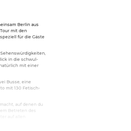
einsam Berlin aus
 Tour mit den
speziell für die Gäste
e Sehenswürdigkeiten,
ck in die schwul-
atürlich mit einer
ei Busse, eine
o mit 130 Fetisch-
macht, auf denen du
dem Betreten des
er auf allen