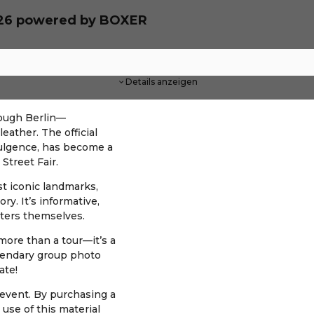
026 powered by BOXER
Details anzeigen
hrough Berlin—
eather. The official
dulgence, has become a
Street Fair.
st iconic landmarks,
ry. It’s informative,
isters themselves.
 more than a tour—it’s a
gendary group photo
ate!
 event. By purchasing a
 use of this material